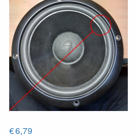
€
6,79