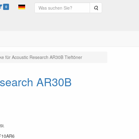
0
Suche
ke für Acoustic Research AR30B Tieftöner
Research AR30B
St.
F10AR6