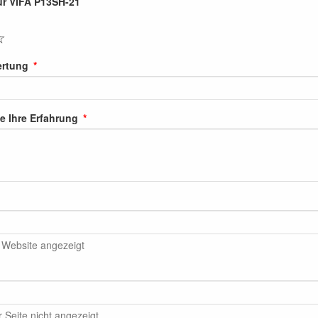
ür VIFA P13SH-21
☆
ertung
e Ihre Erfahrung
 Website angezeigt
 Seite nicht angezeigt