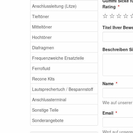
Gummi Sicke f
Anschlussleitung (Litze)
Rating
☆
☆
☆
☆
Tieftöner
Mitteltöner
Titel Ihrer Bew
Hochtöner
Diafragmen
Beschreiben Si
Frequenzweiche Ersatzteile
Ferrofluid
Recone Kits
Name
Lautsprechertuch / Bespannstoff
Anschlussterminal
Wie auf unserer
Sonstige Teile
Email
Sonderangebote
Wird auf unserer