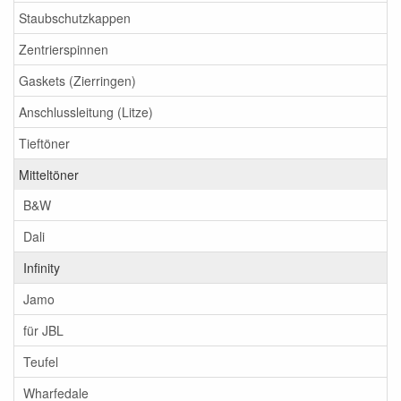
Staubschutzkappen
Zentrierspinnen
Gaskets (Zierringen)
Anschlussleitung (Litze)
Tieftöner
Mitteltöner
B&W
Dali
Infinity
Jamo
für JBL
Teufel
Wharfedale