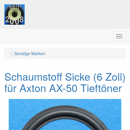
Menu
Sonstige Marken
Schaumstoff Sicke (6 Zoll)
für Axton AX-50 Tieftöner