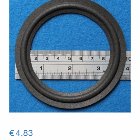
€
4,83