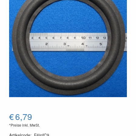
€
6,79
*Preise inkl. MwSt.
Artikelcode
:
F6infC9