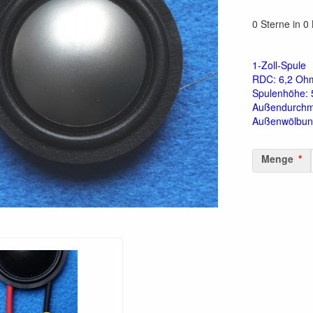
0 Sterne in 
1-Zoll-Spule
RDC: 6,2 Oh
Spulenhöhe:
Außendurchm
Außenwölbun
Menge