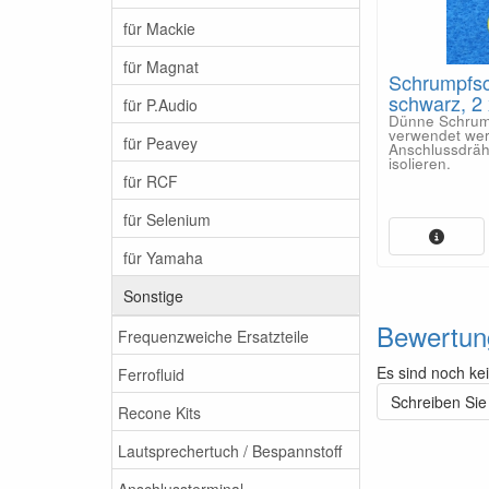
für Mackie
für Magnat
Schrumpfsc
schwarz, 2
für P.Audio
Dünne Schrum
verwendet we
für Peavey
Anschlussdrä
isolieren.
für RCF
für Selenium
für Yamaha
Sonstige
Bewertun
Frequenzweiche Ersatzteile
Es sind noch ke
Ferrofluid
Schreiben Sie
Recone Kits
Lautsprechertuch / Bespannstoff
Anschlussterminal