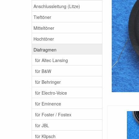
Anschlussleitung (Litze)
Tieftöner
Mitteltöner
Hochtöner
Diafragmen
für Altec Lansing
für B&W
für Behringer
für Electro-Voice
für Eminence
für Foster / Fostex
für JBL
für Klipsch