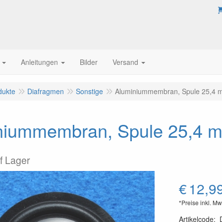
Anleitungen
Bilder
Versand
dukte
Diafragmen
Sonstige
Aluminiummembran, Spule 25,4 
niummembran, Spule 25,4 
uf Lager
€
12,9
*Preise inkl. Mw
Artikelcode
: