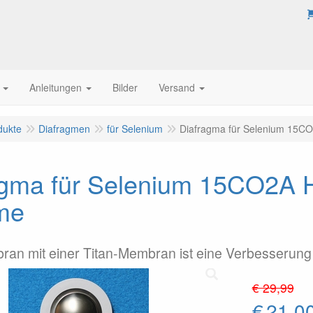
Anleitungen
Bilder
Versand
dukte
Diafragmen
für Selenium
Diafragma für Selenium 15CO
agma für Selenium 15CO2A H
me
ran mit einer Titan-Membran ist eine Verbesserun
€ 29,99
€
21,0