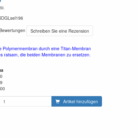
St.
KOGLsel196
0 Bewertungen
Schreiben Sie eine Rezension
e Polymermembran durch eine Titan-Membran
 es ratsam, die beiden Membranen zu ersetzen.
ma
00
49
,00
Artikel hinzufügen