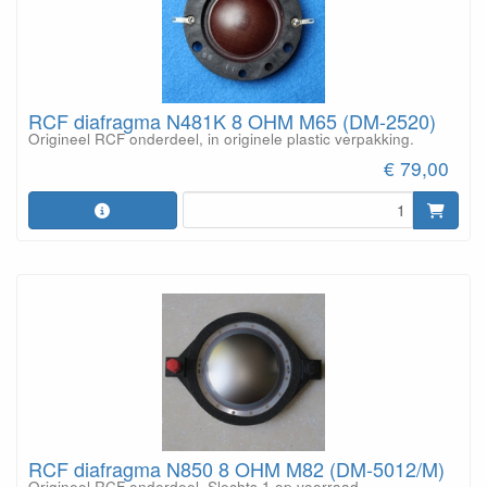
RCF diafragma N481K 8 OHM M65 (DM-2520)
Origineel RCF onderdeel, in originele plastic verpakking.
€ 79,00
RCF diafragma N850 8 OHM M82 (DM-5012/M)
Origineel RCF onderdeel. Slechts 1 op voorraad.